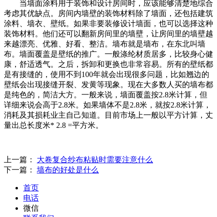
当墙面涂料用于装饰和设计房间时，应该能够清楚地综合
考虑其优缺点。房间内墙壁的装饰材料除了墙面，还包括建筑
涂料、墙衣、壁纸。如果非要装修设计墙面，也可以选择这种
装饰材料。他们还可以翻新房间里的墙壁，让房间里的墙壁越
来越漂亮、优雅、好看、整洁。墙布就是墙布，在东北叫墙
布。墙面覆盖是壁纸的推广。一般涤纶材质居多，比较身心健
康，舒适透气。之后，拆卸和更换也非常容易。所有的壁纸都
是有接缝的，使用不到100年就会出现很多问题，比如翘边的
壁纸会出现接缝开裂、发黄等现象。现在大多数人买的墙布都
是纯色的，简洁大方。一般来说，墙面覆盖按2.8米计算，但
详细来说会高于2.8米。如果墙体不是2.8米，就按2.8米计算，
消耗及其损耗业主自己知道。目前市场上一般以平方计算，丈
量出总长度米* 2.8 =平方米。
上一篇：
大卷复合纱布粘贴时需要注意什么
下一篇：
墙布的好处是什么
首页
电话
微信