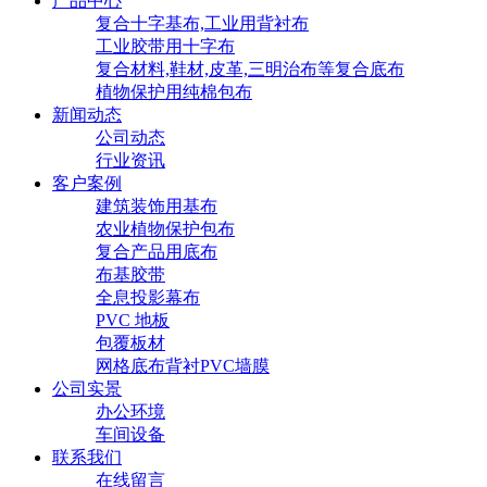
产品中心
复合十字基布,工业用背衬布
工业胶带用十字布
复合材料,鞋材,皮革,三明治布等复合底布
植物保护用纯棉包布
新闻动态
公司动态
行业资讯
客户案例
建筑装饰用基布
农业植物保护包布
复合产品用底布
布基胶带
全息投影幕布
PVC 地板
包覆板材
网格底布背衬PVC墙膜
公司实景
办公环境
车间设备
联系我们
在线留言