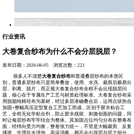
行业资讯
大卷复合纱布为什么不会分层脱层？
发布日期：2026-06-05 浏览次数：223
很多人不清楚
大卷复合纱布
和普通叠层纱布的本质区
别，普通多层纱布只是简单叠放，使用、水洗、裁剪后极易分
层、剥离、脱片，而正规大卷复合纱布全程不会出现脱层问
题，核心在于专属生产工艺与材质处理标准。大卷复合纱布采
用脱脂纯棉坯布为基材，经过多层准确叠合后，运用点状热合
加固+整幅高压定型复合工艺加工而成，区别于胶水粘合工
艺，全程无化学粘合剂，防止胶水残留、刺激创面的问题，同
时让每层纱布牢牢结合为整体。其加固点位均匀分布在整卷布
面，经纬向受力均衡，整卷张力统一，不管是大幅裁剪、反复
揉搓、生理盐水浸泡、高温消毒，都不会出现层与层之间分